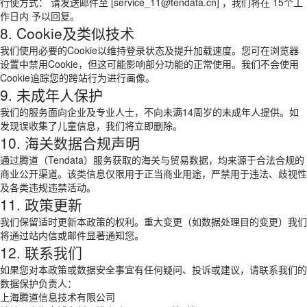
行使方式： 请发送邮件至 [service_11@tendata.cn] ，我们将在 15个工
作日内 予以回复。
8. Cookie及类似技术
我们使用必要的Cookie以维持登录状态及提升加载速度。您可在浏览器
设置中禁用Cookie，但这可能影响部分功能的正常使用。我们不会使用
Cookie追踪您的跨站行为进行画像。
9. 未成年人保护
我们的服务面向企业及专业人士，不向未满14周岁的未成年人提供。如
发现误收集了儿童信息，我们将立即删除。
10. 海关数据合规声明
通过腾道（Tendata）服务获取的海关与贸易数据，均来源于合法合规的
商业公开渠道。该类信息仅限用于正当商业用途，严禁用于违法、歧视性
及各类违规违禁活动。
11. 政策更新
我们保留适时更新本政策的权利。重大变更（如数据处理目的变更）我们
将通过站内信或邮件显著通知您。
12. 联系我们
如果您对本政策或数据安全事宜有任何疑问、投诉或建议，请联系我们的
数据保护负责人：
上海腾道信息技术有限公司