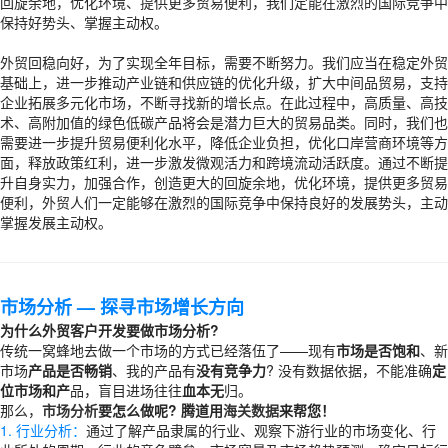
回旋余地，优化环境、提供更多贸易便利，我们定能在激烈的国际竞争中
保持好势头、掌握主动权。
外贸回稳向好，为了实现全年目标，需要不断努力。我们应当在稳定外贸
基础上，进一步推动产业链和供应链的优化升级，扩大中间品贸易，支持
企业拓展多元化市场，不断寻找新的增长点。在此过程中，高质量、高技
术、高附加值的绿色低碳产品将会是潜力巨大的贸易品类。同时，我们也
需要进一步提升贸易便利化水平，降低企业负担，优化口岸营商环境等方
面，释放政策红利，进一步激发微观活力和跨境流动活跃度。通过不断提
升自身实力，加强合作，创造更大的回旋余地，优化环境，提供更多贸易
便利，外贸人们一定能够在激烈的国际竞争中保持良好的发展势头，主动
掌握发展主动权。
市场分析
— 探寻市场增长方向
为什么外贸客户开发要做市场分析?
传统一窝蜂地去做一个市场的方式已经落伍了——现有
市场是否饱和
、新
市场
产品是否畅销
、我的产品有
没有竞争力
? 没有数据依据，不能准确
定
位市场和产
品，盲目进场往往
血本无
归。
那么，
市场分析
要怎么做呢? 腾道用
海关数据
来帮您！
1. 行业分析：
通过了解产品隶属的行业、观察下游行业的市场变化、行