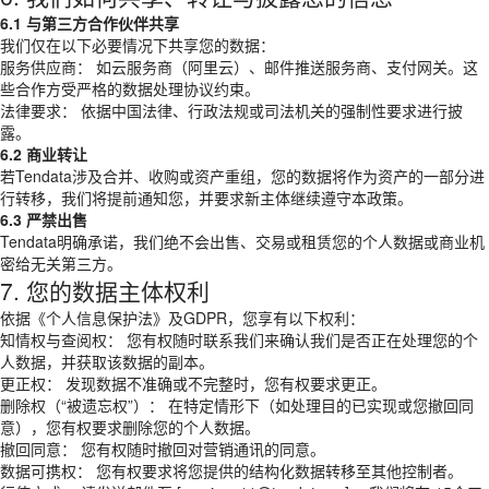
6.1 与第三方合作伙伴共享
我们仅在以下必要情况下共享您的数据：
服务供应商： 如云服务商（阿里云）、邮件推送服务商、支付网关。这
些合作方受严格的数据处理协议约束。
法律要求： 依据中国法律、行政法规或司法机关的强制性要求进行披
露。
6.2 商业转让
若Tendata涉及合并、收购或资产重组，您的数据将作为资产的一部分进
行转移，我们将提前通知您，并要求新主体继续遵守本政策。
6.3 严禁出售
Tendata明确承诺，我们绝不会出售、交易或租赁您的个人数据或商业机
密给无关第三方。
7. 您的数据主体权利
依据《个人信息保护法》及GDPR，您享有以下权利：
知情权与查阅权： 您有权随时联系我们来确认我们是否正在处理您的个
人数据，并获取该数据的副本。
更正权： 发现数据不准确或不完整时，您有权要求更正。
删除权（“被遗忘权”）： 在特定情形下（如处理目的已实现或您撤回同
意），您有权要求删除您的个人数据。
撤回同意： 您有权随时撤回对营销通讯的同意。
数据可携权： 您有权要求将您提供的结构化数据转移至其他控制者。