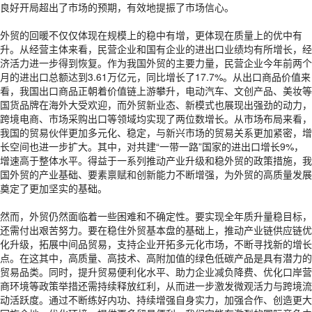
良好开局超出了市场的预期，有效地提振了市场信心。
外贸的回暖不仅仅体现在规模上的稳中有增，更体现在质量上的优中有
升。从经营主体来看，民营企业和国有企业的进出口业绩均有所增长，经
济活力进一步得到恢复。作为我国外贸的主要力量，民营企业今年前两个
月的进出口总额达到3.61万亿元，同比增长了17.7%。从出口商品价值来
看，我国出口商品正朝着价值链上游攀升，电动汽车、文创产品、美妆等
国货品牌在海外大受欢迎，而外贸新业态、新模式也展现出强劲的动力，
跨境电商、市场采购出口等领域均实现了两位数增长。从市场布局来看，
我国的贸易伙伴更加多元化、稳定，与新兴市场的贸易关系更加紧密，增
长空间也进一步扩大。其中，对共建“一带一路”国家的进出口增长9%，
增速高于整体水平。得益于一系列推动产业升级和稳外贸的政策措施，我
国外贸的产业基础、要素禀赋和创新能力不断增强，为外贸的高质量发展
奠定了更加坚实的基础。
然而，外贸仍然面临着一些困难和不确定性。要实现全年质升量稳目标，
还需付出艰苦努力。要在稳住外贸基本盘的基础上，推动产业链供应链优
化升级，拓展中间品贸易，支持企业开拓多元化市场，不断寻找新的增长
点。在这其中，高质量、高技术、高附加值的绿色低碳产品是具有潜力的
贸易品类。同时，提升贸易便利化水平、助力企业减负降费、优化口岸营
商环境等政策举措还需持续释放红利，从而进一步激发微观活力与跨境流
动活跃度。通过不断练好内功、持续增强自身实力，加强合作、创造更大