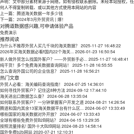
声明：文中部分素材来源于网络，如有侵权联系删除。未经本站授权，任
何人不得复制转载、或以其他方式使用本网站的内容
上一篇：
腾道海关数据一年多少钱
下一篇：
2024年3月外贸资讯 | 爆！
对腾道数据感兴趣,可申请体验产品
免费演示
推荐阅读
为什么不推荐外贸人买几千块的海关数据？
2025-11-27 16:48:22
2026年买海关数据必看❗国内22个海关...
2026-01-23 16:50:54
新人做外贸怎么找国外客户？——外贸新手必...
2025-11-27 16:48:41
纯干货！多个免费海关数据查询网站！
2025-11-28 16:55:55
怎么查询外国公司的企业信息？
2025-11-28 16:56:21
热门文章
外贸人必看：海关编码查询指南！
2024-07-25 14:36:01
如何寻找外贸客户？记住这8种方法
2024-09-12 17:44:10
海关进出口数据怎么查？
2024-06-28 13:35:04
如何联系外贸客户？一分钟掌握客户开发之道
2024-08-21 14:26:54
腾道和国内其余13家海关数据平台有什么区...
2024-06-07 13:33:49
哪些国家的海关数据对外开放？
2024-06-07 13:33:43
全球有哪些免费外贸B2B网站？
2024-04-15 13:29:35
按照流量排名! 国外十大B2B网站
2024-08-23 14:58:14
国外免费b2b网站
2020-07-21 12:10:31