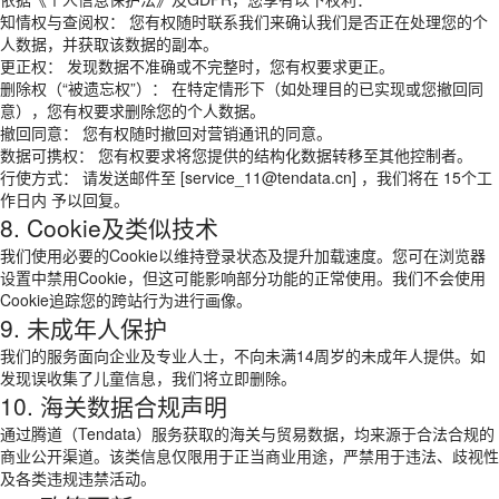
知情权与查阅权： 您有权随时联系我们来确认我们是否正在处理您的个
人数据，并获取该数据的副本。
更正权： 发现数据不准确或不完整时，您有权要求更正。
删除权（“被遗忘权”）： 在特定情形下（如处理目的已实现或您撤回同
意），您有权要求删除您的个人数据。
撤回同意： 您有权随时撤回对营销通讯的同意。
数据可携权： 您有权要求将您提供的结构化数据转移至其他控制者。
行使方式： 请发送邮件至 [service_11@tendata.cn] ，我们将在 15个工
作日内 予以回复。
8. Cookie及类似技术
我们使用必要的Cookie以维持登录状态及提升加载速度。您可在浏览器
设置中禁用Cookie，但这可能影响部分功能的正常使用。我们不会使用
Cookie追踪您的跨站行为进行画像。
9. 未成年人保护
我们的服务面向企业及专业人士，不向未满14周岁的未成年人提供。如
发现误收集了儿童信息，我们将立即删除。
10. 海关数据合规声明
通过腾道（Tendata）服务获取的海关与贸易数据，均来源于合法合规的
商业公开渠道。该类信息仅限用于正当商业用途，严禁用于违法、歧视性
及各类违规违禁活动。