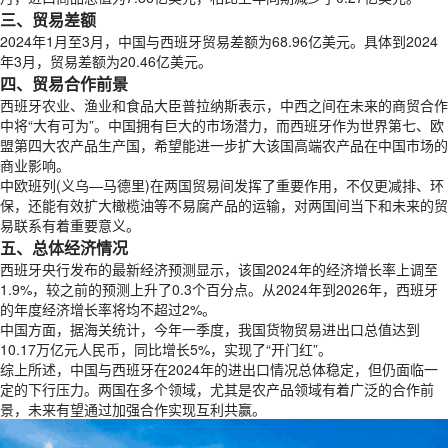
三、贸易差额
2024年1月至3月，中国与西班牙贸易差额为68.96亿美元。具体到2024
年3月，贸易差额为20.46亿美元。
四、贸易合作前景
西班牙农业、渔业和食品大臣普拉纳斯表示，中西之间在未来的商贸合作
中将“大有可为”。中国拥有巨大的市场潜力，而西班牙作为世界第七、欧
盟第四大农产品生产国，希望能进一步扩大该国高端农产品在中国市场的
商业影响。
中欧班列(义乌—马德里)在两国贸易间发挥了重要作用，不仅更减排、环
保，还能有效扩大橄榄油等不易腐产品的运输，对两国间当下和未来的贸
易联系有着重要意义。
五、总体经济情况
西班牙央行发布的最新经济预测显示，该国2024年的经济增长率上调至
1.9%，较之前的预测上升了0.3个百分点。从2024年到2026年，西班牙
的年度经济增长率将均不超过2%。
中国方面，据海关统计，今年一季度，我国货物贸易进出口总值达到
10.17万亿元人民币，同比增长5%，实现了“开门红”。
综上所述，中国与西班牙在2024年的进出口情况总体稳定，但仍面临一
定的下行压力。两国在多个领域，尤其是农产品领域有着广泛的合作前
景，未来有望通过加强合作实现互利共赢。