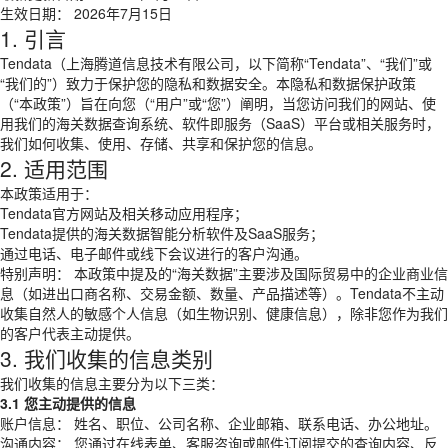
生效日期： 2026年7月15日
1. 引言
Tendata（上海腾道信息技术有限公司，以下简称“Tendata”、“我们”或
“我们的”）致力于保护您的隐私和数据安全。本隐私和数据保护政策
（“本政策”）旨在向您（“用户”或“您”）阐明，当您访问我们的网站、使
用我们的海关数据查询系统、软件即服务（SaaS）平台或相关服务时，
我们如何收集、使用、存储、共享和保护您的信息。
2. 适用范围
本政策适用于：
Tendata官方网站及相关移动应用程序；
Tendata提供的海关数据智能分析软件及SaaS服务；
通过电话、电子邮件或线下会议进行的客户沟通。
特别声明： 本政策中提及的“海关数据”主要涉及国际贸易中的企业商业信
息（如进出口商名称、交易金额、数量、产品描述等）。Tendata不主动
收集自然人的敏感个人信息（如生物识别、健康信息），除非您作为我们
的客户代表主动提供。
3. 我们收集的信息类别
我们收集的信息主要分为以下三类：
3.1 您主动提供的信息
账户信息： 姓名、职位、公司名称、企业邮箱、联系电话、办公地址。
沟通内容： 您通过在线表单、客服咨询或邮件订阅提交的查询内容、反