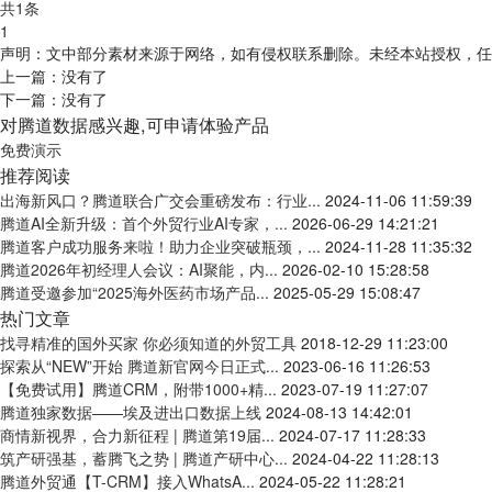
共1条
1
声明：文中部分素材来源于网络，如有侵权联系删除。未经本站授权，任
上一篇：没有了
下一篇：没有了
对腾道数据感兴趣,可申请体验产品
免费演示
推荐阅读
出海新风口？腾道联合广交会重磅发布：行业...
2024-11-06 11:59:39
腾道AI全新升级：首个外贸行业AI专家，...
2026-06-29 14:21:21
腾道客户成功服务来啦！助力企业突破瓶颈，...
2024-11-28 11:35:32
腾道2026年初经理人会议：AI聚能，内...
2026-02-10 15:28:58
​腾道受邀参加“2025海外医药市场产品...
2025-05-29 15:08:47
热门文章
找寻精准的国外买家 你必须知道的外贸工具
2018-12-29 11:23:00
探索从“NEW”开始 腾道新官网今日正式...
2023-06-16 11:26:53
【免费试用】腾道CRM，附带1000+精...
2023-07-19 11:27:07
腾道独家数据——埃及进出口数据上线
2024-08-13 14:42:01
商情新视界，合力新征程 | 腾道第19届...
2024-07-17 11:28:33
筑产研强基，蓄腾飞之势 | 腾道产研中心...
2024-04-22 11:28:13
腾道外贸通【T-CRM】接入WhatsA...
2024-05-22 11:28:21