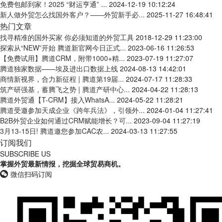
免费包邮到家！2025 “财运亨通” ...
2024-12-19 10:12:24
新人做外贸怎么找国外客户？——外贸新手必...
2025-11-27 16:48:41
热门文章
找寻精准的国外买家 你必须知道的外贸工具
2018-12-29 11:23:00
探索从“NEW”开始 腾道新官网今日正式...
2023-06-16 11:26:53
【免费试用】腾道CRM，附带1000+精...
2023-07-19 11:27:07
腾道独家数据——埃及进出口数据上线
2024-08-13 14:42:01
商情新视界，合力新征程 | 腾道第19届...
2024-07-17 11:28:33
筑产研强基，蓄腾飞之势 | 腾道产研中心...
2024-04-22 11:28:13
腾道外贸通【T-CRM】接入WhatsA...
2024-05-22 11:28:21
腾道受邀参加天成企业《跨年兵法》，引领外...
2024-01-04 11:27:41
B2B外贸企业如何通过CRM赋能增长？可...
2023-09-04 11:27:19
3月13-15日! 腾道邀您参加CAC农...
2024-03-13 11:27:55
订阅我们
SUBSCRIBE US
掌握外贸最新情报，挖掘全球贸易商机。
微信扫码订阅