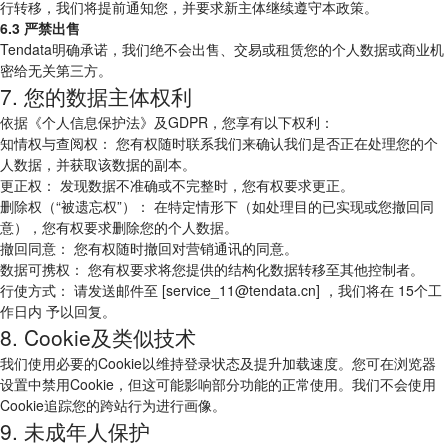
行转移，我们将提前通知您，并要求新主体继续遵守本政策。
6.3 严禁出售
Tendata明确承诺，我们绝不会出售、交易或租赁您的个人数据或商业机
密给无关第三方。
7. 您的数据主体权利
依据《个人信息保护法》及GDPR，您享有以下权利：
知情权与查阅权： 您有权随时联系我们来确认我们是否正在处理您的个
人数据，并获取该数据的副本。
更正权： 发现数据不准确或不完整时，您有权要求更正。
删除权（“被遗忘权”）： 在特定情形下（如处理目的已实现或您撤回同
意），您有权要求删除您的个人数据。
撤回同意： 您有权随时撤回对营销通讯的同意。
数据可携权： 您有权要求将您提供的结构化数据转移至其他控制者。
行使方式： 请发送邮件至 [service_11@tendata.cn] ，我们将在 15个工
作日内 予以回复。
8. Cookie及类似技术
我们使用必要的Cookie以维持登录状态及提升加载速度。您可在浏览器
设置中禁用Cookie，但这可能影响部分功能的正常使用。我们不会使用
Cookie追踪您的跨站行为进行画像。
9. 未成年人保护