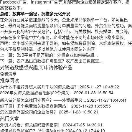
Facebook广告、Instagram广告等)能够帮助企业精确锁定潜在客户，提
高获客效率。
总结：放弃单一途径，拥抱多元化开发
在外贸行业竞争愈加激烈的今天，企业如果只依赖单一平台，如阿里巴
巴，最终可能会面临流量瓶颈和订单质量差的问题。外贸企业的成功，离
不开多元化的客户开发途径，包括平台、海关数据、社交媒体、展会等。
只有在多个渠道中并行布局，企业才能在不同的市场环境下稳步增长。
声明：文中部分素材来源于网络，如有侵权联系删除。未经本站授权，任
何人不得复制转载、或以其他方式使用本网站的内容
上一篇：
B2B平台不是万能的！外贸企业如何突破瓶...
下一篇：
农产品出口数据在哪里查？农产品出口数据查...
对腾道数据感兴趣,可申请体验产品
免费演示
推荐阅读
为什么不推荐外贸人买几千块的海关数据？
2025-11-27 16:48:22
2026年买海关数据必看❗国内22个海关...
2026-01-23 16:50:54
新人做外贸怎么找国外客户？——外贸新手必...
2025-11-27 16:48:41
纯干货！多个免费海关数据查询网站！
2025-11-28 16:55:55
怎么查询外国公司的企业信息？
2025-11-28 16:56:21
热门文章
外贸人必看：海关编码查询指南！
2024-07-25 14:36:01
如何寻找外贸客户？记住这8种方法
2024-09-12 17:44:10