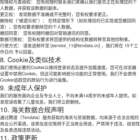
知情权与查阅权： 您有权随时联系我们来确认我们是否正在处理您的个
人数据，并获取该数据的副本。
更正权： 发现数据不准确或不完整时，您有权要求更正。
删除权（“被遗忘权”）： 在特定情形下（如处理目的已实现或您撤回同
意），您有权要求删除您的个人数据。
撤回同意： 您有权随时撤回对营销通讯的同意。
数据可携权： 您有权要求将您提供的结构化数据转移至其他控制者。
行使方式： 请发送邮件至 [service_11@tendata.cn] ，我们将在 15个工
作日内 予以回复。
8. Cookie及类似技术
我们使用必要的Cookie以维持登录状态及提升加载速度。您可在浏览器
设置中禁用Cookie，但这可能影响部分功能的正常使用。我们不会使用
Cookie追踪您的跨站行为进行画像。
9. 未成年人保护
我们的服务面向企业及专业人士，不向未满14周岁的未成年人提供。如
发现误收集了儿童信息，我们将立即删除。
10. 海关数据合规声明
通过腾道（Tendata）服务获取的海关与贸易数据，均来源于合法合规的
商业公开渠道。该类信息仅限用于正当商业用途，严禁用于违法、歧视性
及各类违规违禁活动。
11. 政策更新