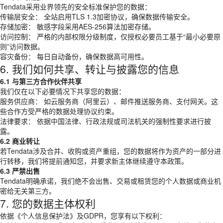
Tendata采用业界领先的安全标准保护您的数据：
传输层安全： 全站启用TLS 1.3加密协议，确保数据传输安全。
存储加密： 敏感字段采用AES-256算法加密存储。
访问控制： 严格的内部权限分级制度，仅授权必要员工基于“最小必要原
则”访问数据。
容灾备份： 每日自动备份，确保数据高可用性。
6. 我们如何共享、转让与披露您的信息
6.1 与第三方合作伙伴共享
我们仅在以下必要情况下共享您的数据：
服务供应商： 如云服务商（阿里云）、邮件推送服务商、支付网关。这
些合作方受严格的数据处理协议约束。
法律要求： 依据中国法律、行政法规或司法机关的强制性要求进行披
露。
6.2 商业转让
若Tendata涉及合并、收购或资产重组，您的数据将作为资产的一部分进
行转移，我们将提前通知您，并要求新主体继续遵守本政策。
6.3 严禁出售
Tendata明确承诺，我们绝不会出售、交易或租赁您的个人数据或商业机
密给无关第三方。
7. 您的数据主体权利
依据《个人信息保护法》及GDPR，您享有以下权利：