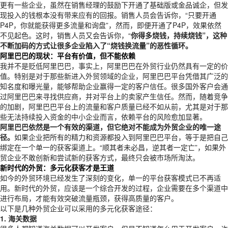
更有一些企业，虽然在销售经理的鼓励下开通了基础版或金品诚企，但发
现投入的钱根本没有带来应有的回报。销售人员会告诉你，“只要开通
P4P，你就能获得更多流量和询盘”，然而，即便开通了P4P，效果依然
不见起色。这时，销售人员又会告诉你，“
你得多烧钱，持续烧钱”，这种
不断加码的方式让很多企业陷入了“烧钱换流量”的恶性循环。
阿里巴巴的现状：平台有价值，但不能依赖
我并不是贬低阿里巴巴，事实上，阿里巴巴在外贸行业仍然具有一定的价
值。特别是对于那些新进入外贸领域的企业，阿里巴巴平台凭借其广泛的
知名度和曝光量，能够帮助企业赢得一定的客户信任。很多国外客户会通
过阿里巴巴来寻找供应商，并对平台上的卖家产生信任。然而，随着竞争
的加剧，阿里巴巴平台上的流量和客户质量已经不如从前，尤其是对于那
些无法持续投入资金的中小企业而言，依赖平台的风险愈加显著。
阿里巴巴依然是一个有效的渠道，但它绝对不能成为外贸企业的唯一途
径。
如果企业把所有的精力和资源都投入到阿里巴巴平台，等于是把自己
绑定在一个单一的获客渠道上。“顺其者未必昌，逆其者一定亡”，如果外
贸企业不敢创新和尝试新的获客方式，最终只会被市场所淘汰。
新时代的外贸：多元化获客才是王道
如今的外贸环境已经发生了深刻的变化，单一的平台获客模式已不再适
用。新时代的外贸，应该是一个综合开发的过程，企业需要在多个渠道中
进行布局，才能有效突破流量瓶颈，获得高质量的客户。
以下是几种外贸企业可以采用的多元化获客途径：
1.
海关数据