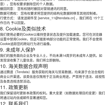
意），您有权要求删除您的个人数据。
撤回同意： 您有权随时撤回对营销通讯的同意。
数据可携权： 您有权要求将您提供的结构化数据转移至其他控制者。
行使方式： 请发送邮件至 [service_11@tendata.cn] ，我们将在 15个工
作日内 予以回复。
8. Cookie及类似技术
我们使用必要的Cookie以维持登录状态及提升加载速度。您可在浏览器
设置中禁用Cookie，但这可能影响部分功能的正常使用。我们不会使用
Cookie追踪您的跨站行为进行画像。
9. 未成年人保护
我们的服务面向企业及专业人士，不向未满14周岁的未成年人提供。如
发现误收集了儿童信息，我们将立即删除。
10. 海关数据合规声明
通过腾道（Tendata）服务获取的海关与贸易数据，均来源于合法合规的
商业公开渠道。该类信息仅限用于正当商业用途，严禁用于违法、歧视性
及各类违规违禁活动。
11. 政策更新
我们保留适时更新本政策的权利。重大变更（如数据处理目的变更）我们
将通过站内信或邮件显著通知您。
12. 联系我们