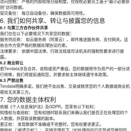
访问控制： 严格的内部权限分级制度，仅授权必要员工基于“最小必要原
则”访问数据。
容灾备份： 每日自动备份，确保数据高可用性。
6. 我们如何共享、转让与披露您的信息
6.1 与第三方合作伙伴共享
我们仅在以下必要情况下共享您的数据：
服务供应商： 如云服务商（阿里云）、邮件推送服务商、支付网关。这
些合作方受严格的数据处理协议约束。
法律要求： 依据中国法律、行政法规或司法机关的强制性要求进行披
露。
6.2 商业转让
若Tendata涉及合并、收购或资产重组，您的数据将作为资产的一部分进
行转移，我们将提前通知您，并要求新主体继续遵守本政策。
6.3 严禁出售
Tendata明确承诺，我们绝不会出售、交易或租赁您的个人数据或商业机
密给无关第三方。
7. 您的数据主体权利
依据《个人信息保护法》及GDPR，您享有以下权利：
知情权与查阅权： 您有权随时联系我们来确认我们是否正在处理您的个
人数据，并获取该数据的副本。
更正权： 发现数据不准确或不完整时，您有权要求更正。
删除权（“被遗忘权”）： 在特定情形下（如处理目的已实现或您撤回同