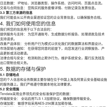
日志数据： IP地址、浏览器类型、操作系统、访问时间、页面点击流。
交易与合同信息： 您购买的服务套餐详情、付款记录及发票信息。
3.3 第三方来源的信息
我们可能会从公开商业渠道验证您的企业背景信息，以确保服务合规。
4. 我们如何使用您的信息
我们将您的信息用于以下合法目的：
提供服务与支持： 为您开通账号、生成数据分析报告、处理退款及技术
支持请求。
改善产品体验： 分析用户行为模式以优化我们的数据算法和界面设计。
市场营销与通知： 在获得您同意的前提下，向您发送行业洞察报告、产
品更新或活动邀请。
法律合规与安全： 检测和防止欺诈行为，维护系统安全，履行反洗钱及
出口管制合规义务。
5. 数据的存储与保护
5.1 存储地点
您的个人信息和业务数据主要存储在位于中国上海及阿里云安全基础设施
的服务器上。我们严格遵守数据本地化法律要求。
5.2 安全措施
Tendata采用业界领先的安全标准保护您的数据：
传输层安全： 全站启用TLS 1.3加密协议，确保数据传输安全。
存储加密： 敏感字段采用AES-256算法加密存储。