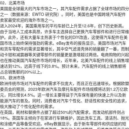
02、北美市场
美国是全球最大的汽车市场之一，其汽车配件需求占据了全球市场的四分
之一（数据来源：EWTO 研究院）。同时，美国也是中国跨境汽车配件
卖家最受欢迎的海外市场之一。
进入2024年，美国乘用车的平均车龄已上升至12.6年，创下历史新高。
由于当地人工成本高昂，许多车主选择自己更换汽车零部件和进行日常维
护。此外，还有大量车主热衷于个性化的DIY改造，这使得汽车配件在美
国市场上始终保持强劲的需求。eBay发布的报告显示，美国市场对汽车
和货车零配件的需求显著增长，其中空气滤清壳体的销量翻了一番，而制
动卡钳和减震器等关键零部件的销量更是激增超过两倍。电商购物的兴起
也在推动美国汽车配件市场的增长，近年来，北美汽车配件的线上销售增
速达到12%，远高于线下的3.8%。预计未来，汽车配件的线上销售额将
占总销售额的20%以上。
03、欧洲市场
欧洲传统市场对汽车配件的需求不仅庞大，而且正在迅速增长。根据欧盟
委员会的预测，2023年欧洲汽车及摩托车配件市场规模将达到1.2万亿欧
元，同比增长4.5%。这一增长主要得益于汽车保有量的快速上升以及新
能源汽车的普及。同时，消费者对汽车个性化、舒适性和安全性的追求，
极大推动了个性化配件的需求。
在英国，耗材和替换件占据了超过50%的汽配需求，而发动机部件则占
18%。英国车主倾向于在家进行车辆维护，因此洗车工具、清洁剂、抛光
和涂蜡产品等备受欢迎。eBay数据显示，由于新车零部件和供应链的短