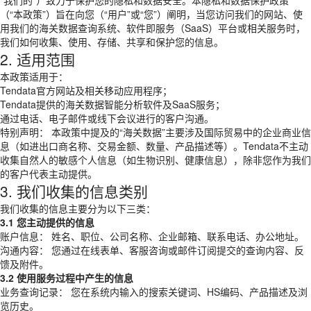
“我们的”）致力于保护您的隐私和数据安全。本隐私和数据保护政策
（“本政策”）旨在向您（“用户”或“您”）阐明，当您访问我们的网站、使
用我们的海关数据查询系统、软件即服务（SaaS）平台或相关服务时，
我们如何收集、使用、存储、共享和保护您的信息。
2. 适用范围
本政策适用于：
Tendata官方网站及相关移动应用程序；
Tendata提供的海关数据智能分析软件及SaaS服务；
通过电话、电子邮件或线下会议进行的客户沟通。
特别声明： 本政策中提及的“海关数据”主要涉及国际贸易中的企业商业信
息（如进出口商名称、交易金额、数量、产品描述等）。Tendata不主动
收集自然人的敏感个人信息（如生物识别、健康信息），除非您作为我们
的客户代表主动提供。
3. 我们收集的信息类别
我们收集的信息主要分为以下三类：
3.1 您主动提供的信息
账户信息： 姓名、职位、公司名称、企业邮箱、联系电话、办公地址。
沟通内容： 您通过在线表单、客服咨询或邮件订阅提交的查询内容、反
馈及附件。
3.2 使用服务过程中产生的信息
业务查询记录： 您在系统内输入的搜索关键词、HS编码、产品描述及浏
览历史。