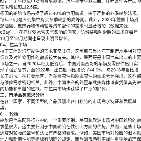
缺，二手车改造市场的需求激增，汽车和卡车减震器、保养套件等产品的
需求增长超过2.5倍。
德国的轮胎市场占据了超过40%的汽配需求。由于严格的冬季轮胎法规，
每年10月是人们集中购买冬季轮胎的高峰期。此外，2023年德国市场对
燃油罐、散热器和传动轴等汽车配件的需求也显著增加（数据来源：
eBay）。在同样受冰雪天气影响的国家，防滑链和防滑胎的需求在每年
10月至12月期间也呈现出明显增长。
04、拉美市场
拉丁美洲对汽车配件的需求非常旺盛，这可能与当地汽车制造水平相对较
低以及对维修配件的需求较大有关。其中，墨西哥是中国汽车出口的主要
市场之一。自2020年经历低谷后，中国对墨西哥的车辆及零部件出口实
现了强劲复苏，至2022年，出口额同比增长了44.6%，与2018年相比增
长了97%。在拉美地区，汽车零配件和装饰配件的需求尤为突出，这些都
与维修需求密切相关。此外，中国生产的外置车载多媒体设备凭借其先进
的功能和卓越的性能，在拉美市场也获得了广泛的好评。
三、市场品类需求分析
在各个国家，不同类型的产品展现出各自独特的市场需求特征和发展趋
势。
01、轮胎
轮胎是汽车配件行业中的一个重要类别。美国和欧洲市场对中国轮胎的需
求量很大，这主要归因于中国轮胎在性价比方面的优势。然而，这些市场
通常对轮胎的型号和认证有严格的要求。例如，美国市场对轮胎的湿地抓
地力和耐磨性能等指标有明确的规定，而欧洲市场则更加注重轮胎的环保