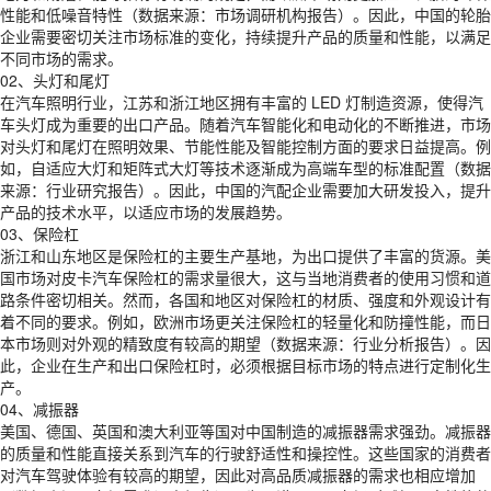
性能和低噪音特性（数据来源：市场调研机构报告）。因此，中国的轮胎
企业需要密切关注市场标准的变化，持续提升产品的质量和性能，以满足
不同市场的需求。
02、头灯和尾灯
在汽车照明行业，江苏和浙江地区拥有丰富的 LED 灯制造资源，使得汽
车头灯成为重要的出口产品。随着汽车智能化和电动化的不断推进，市场
对头灯和尾灯在照明效果、节能性能及智能控制方面的要求日益提高。例
如，自适应大灯和矩阵式大灯等技术逐渐成为高端车型的标准配置（数据
来源：行业研究报告）。因此，中国的汽配企业需要加大研发投入，提升
产品的技术水平，以适应市场的发展趋势。
03、保险杠
浙江和山东地区是保险杠的主要生产基地，为出口提供了丰富的货源。美
国市场对皮卡汽车保险杠的需求量很大，这与当地消费者的使用习惯和道
路条件密切相关。然而，各国和地区对保险杠的材质、强度和外观设计有
着不同的要求。例如，欧洲市场更关注保险杠的轻量化和防撞性能，而日
本市场则对外观的精致度有较高的期望（数据来源：行业分析报告）。因
此，企业在生产和出口保险杠时，必须根据目标市场的特点进行定制化生
产。
04、减振器
美国、德国、英国和澳大利亚等国对中国制造的减振器需求强劲。减振器
的质量和性能直接关系到汽车的行驶舒适性和操控性。这些国家的消费者
对汽车驾驶体验有较高的期望，因此对高品质减振器的需求也相应增加