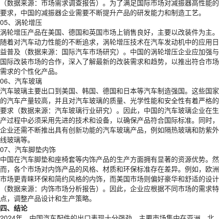
（数据来源：市场需求调查报告）。为了满足国际市场对减振器高性能的
要求，中国的减振器企业需要不断提升产品的研发能力和制造工艺。
05、涡轮增压
涡轮增压产品在美国、德国和英国市场上销售良好，主要以改装件为主。
随着对汽车动力性能的不断追求，涡轮增压技术在汽车发动机中的应用日
益普及（数据来源：国际汽车市场研究）。中国的涡轮增压企业应加强与
国际改装市场的合作，深入了解最新的改装需求和趋势，以推出符合市场
需求的个性化产品。
06、汽车玻璃
汽车玻璃主要出口到美国、韩国、德国和日本等汽车制造强国。这些国家
的汽车产量较高，并且对汽车玻璃的质量、光学性能和安全性有着严格的
要求（数据来源：汽车玻璃行业研究）。因此，中国的汽车玻璃企业在生
产过程中必须采用先进的技术和设备，以确保产品符合国际标准。同时，
企业还需不断推出具有创新功能的汽车玻璃产品，例如隔热玻璃和防紫外
线玻璃等。
07、汽车脚垫内饰
中国在汽车脚垫和座椅套等内饰产品的生产方面拥有显著的资源优势。然
而，各个市场对内饰产品的风格、材质和环保标准存在差异。例如，欧洲
市场更青睐环保和简约风格的内饰，而美国市场则偏好豪华和舒适的设计
（数据来源：内饰市场分析报告）。因此，企业应根据不同市场的需求特
点，调整产品设计和生产策略。
四、结论
2024年，中国汽车配件的出口表现十分强劲，主要市场集中在亚洲、北