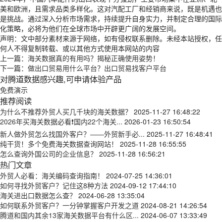
美和欧洲，且需求品类多样化。这对汽配工厂和经销商来说，既是机遇也
是挑战。通过深入分析市场需求，持续提升自身实力，并制定合理的国际
化策略，必将为他们在全球市场中开辟更广阔的发展空间。
声明：文中部分素材来源于网络，如有侵权联系删除。未经本站授权，任
何人不得复制转载、或以其他方式使用本网站的内容
上一篇：
海关数据真的有用吗？揭秘正确使用姿势！
下一篇：
做出口贸易用什么平台？出口贸易找客户平台
对腾道数据感兴趣,可申请体验产品
免费演示
推荐阅读
为什么不推荐外贸人买几千块的海关数据？
2025-11-27 16:48:22
2026年买海关数据必看❗国内22个海关...
2026-01-23 16:50:54
新人做外贸怎么找国外客户？——外贸新手必...
2025-11-27 16:48:41
纯干货！多个免费海关数据查询网站！
2025-11-28 16:55:55
怎么查询外国公司的企业信息？
2025-11-28 16:56:21
热门文章
外贸人必看：海关编码查询指南！
2024-07-25 14:36:01
如何寻找外贸客户？记住这8种方法
2024-09-12 17:44:10
海关进出口数据怎么查？
2024-06-28 13:35:04
如何联系外贸客户？一分钟掌握客户开发之道
2024-08-21 14:26:54
腾道和国内其余13家海关数据平台有什么区...
2024-06-07 13:33:49