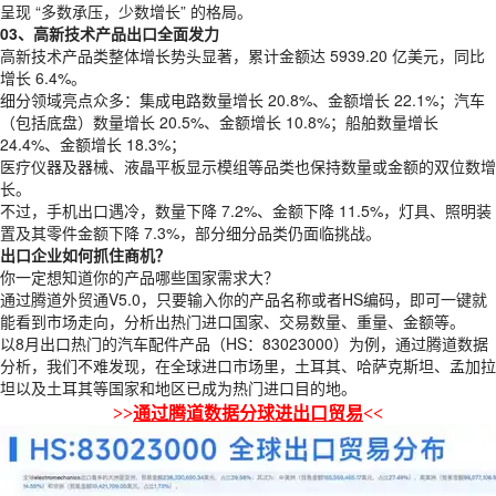
呈现 “多数承压，少数增长” 的格局。
03、高新技术产品出口全面发力
高新技术产品类整体增长势头显著，累计金额达 5939.20 亿美元，同比
增长 6.4%。
细分领域亮点众多：集成电路数量增长 20.8%、金额增长 22.1%；汽车
（包括底盘）数量增长 20.5%、金额增长 10.8%；船舶数量增长
24.4%、金额增长 18.3%；
医疗仪器及器械、液晶平板显示模组等品类也保持数量或金额的双位数增
长。
不过，手机出口遇冷，数量下降 7.2%、金额下降 11.5%，灯具、照明装
置及其零件金额下降 7.3%，部分细分品类仍面临挑战。
出口企业如何抓住商机？
你一定想知道你的产品哪些国家需求大？
通过腾道外贸通V5.0，只要输入你的产品名称或者HS编码，即可一键就
能看到市场走向，分析出热门进口国家、交易数量、重量、金额等。
以8月出口热门的汽车配件产品（HS：83023000）为例，通过腾道数据
分析，我们不难发现，在全球进口市场里，土耳其、哈萨克斯坦、孟加拉
坦以及土耳其等国家和地区已成为热门进口目的地。
>>
通过腾道
数据分球进出口贸易
<<