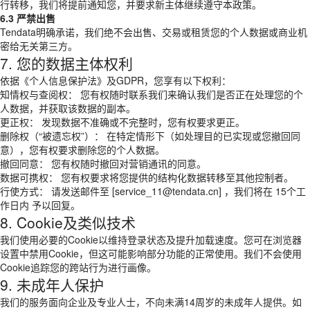
行转移，我们将提前通知您，并要求新主体继续遵守本政策。
6.3 严禁出售
Tendata明确承诺，我们绝不会出售、交易或租赁您的个人数据或商业机
密给无关第三方。
7. 您的数据主体权利
依据《个人信息保护法》及GDPR，您享有以下权利：
知情权与查阅权： 您有权随时联系我们来确认我们是否正在处理您的个
人数据，并获取该数据的副本。
更正权： 发现数据不准确或不完整时，您有权要求更正。
删除权（“被遗忘权”）： 在特定情形下（如处理目的已实现或您撤回同
意），您有权要求删除您的个人数据。
撤回同意： 您有权随时撤回对营销通讯的同意。
数据可携权： 您有权要求将您提供的结构化数据转移至其他控制者。
行使方式： 请发送邮件至 [service_11@tendata.cn] ，我们将在 15个工
作日内 予以回复。
8. Cookie及类似技术
我们使用必要的Cookie以维持登录状态及提升加载速度。您可在浏览器
设置中禁用Cookie，但这可能影响部分功能的正常使用。我们不会使用
Cookie追踪您的跨站行为进行画像。
9. 未成年人保护
我们的服务面向企业及专业人士，不向未满14周岁的未成年人提供。如