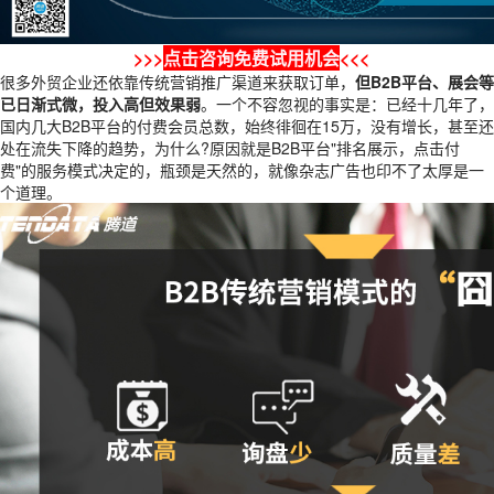
>>>
点击咨询免费试用机会
<<<
很多外贸企业还依靠传统营销推广渠道来获取订单，
但B2B平台、展会等
已日渐式微，投入高但效果弱
。一个不容忽视的事实是：已经十几年了，
国内几大B2B平台的付费会员总数，始终徘徊在15万，没有增长，甚至还
处在流失下降的趋势，为什么?原因就是B2B平台"排名展示，点击付
费"的服务模式决定的，瓶颈是天然的，就像杂志广告也印不了太厚是一
个道理。