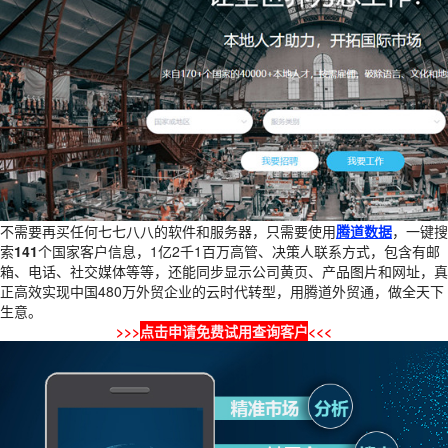
不需要再买任何七七八八的软件和服务器，只需要使用
腾道数据
，一键搜
索
141
个国家客户信息，1亿2千1百万高管、决策人联系方式，包含有邮
箱、电话、社交媒体等等，还能同步显示公司黄页、产品图片和网址，真
正高效实现中国480万外贸企业的云时代转型，用腾道外贸通，做全天下
生意。
>>>
点击申请免费试用查询客户
<<<