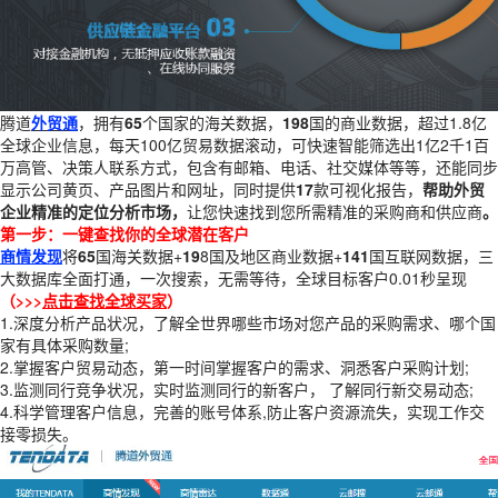
腾道
外贸通
，拥有
65
个国家的海关数据，
198
国的商业数据，超过1.8亿
全球企业信息，每天100亿贸易数据滚动，可快速智能筛选出1亿2千1百
万高管、决策人联系方式，包含有邮箱、电话、社交媒体等等，还能同步
显示公司黄页、产品图片和网址，同时提供
17
款可视化报告，
帮助外贸
企业精准的定位分析市场，
让您快速找到您所需精准的采购商和供应商
。
第一步：一键查找你的全球潜在客户
商情发现
将
65
国海关数据+
19
8国及地区商业数据+
141
国互联网数据，三
大数据库全面打通，一次搜索，无需等待，全球目标客户0.01秒呈现
（>>>
点击查找全球买家
）
1.深度分析产品状况，了解全世界哪些市场对您产品的采购需求、哪个国
家有具体采购数量;
2.掌握客户贸易动态，第一时间掌握客户的需求、洞悉客户采购计划;
3.监测同行竞争状况，实时监测同行的新客户， 了解同行新交易动态;
4.科学管理客户信息，完善的账号体系,防止客户资源流失，实现工作交
接零损失。