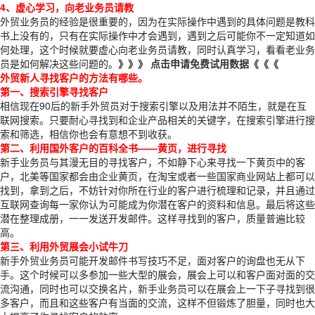
4、虚心学习，向老业务员请教
外贸业务员的经验是很重要的，因为在实际操作中遇到的具体问题是教科
书上没有的，只有在实际操作中才会遇到，遇到之后可能你不一定知道如
何处理，这个时候就要虚心向老业务员请教，同时认真学习，看看老业务
员是如何解决这些问题的。
》》》 点击申请免费试用数据《《《
外贸新人寻找客户的方法有哪些。
第一、搜索引擎寻找客户
相信现在90后的新手外贸员对于搜索引擎以及用法并不陌生，就是在互
联网搜索。只要耐心寻找到和企业产品相关的关键字，在搜索引擎进行搜
索和筛选，相信你也会有意想不到收获。
第二、利用国外客户的百科全书——黄页，进行寻找
新手业务员与其漫无目的寻找客户，不如静下心来寻找一下黄页中的客
户，北美等国家都会由企业黄页，在淘宝或者一些国家商业网站上都可以
找到，拿到之后，不妨针对你所在行业的客户进行梳理和记录，并且通过
互联网查询每一家你认为可能成为你潜在客户的资料和信息。最后将这些
潜在整理成册，一一发送开发邮件。这样寻找到的客户，质量普遍比较
高。
第三、利用外贸展会小试牛刀
新手外贸业务员可能开发邮件书写技巧不足，面对客户的询盘也无从下
手。这个时候可以多参加一些大型的展会，展会上可以和客户面对面的交
流沟通，同时也可以交换名片，新手业务员可以在展会上一下子寻找到很
多客户，而且和这些客户有当面的交流，这样不但锻炼了胆量，同时也大