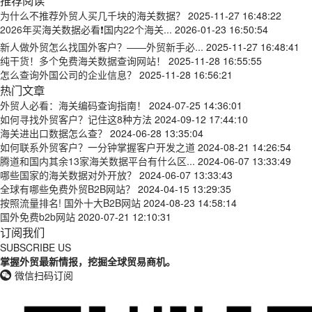
推荐阅读
为什么不推荐外贸人买几千块的海关数据？
2025-11-27 16:48:22
2026年买海关数据必看❗国内22个海关...
2026-01-23 16:50:54
新人做外贸怎么找国外客户？——外贸新手必...
2025-11-27 16:48:41
纯干货！多个免费海关数据查询网站！
2025-11-28 16:55:55
怎么查询外国公司的企业信息？
2025-11-28 16:56:21
热门文章
外贸人必看：海关编码查询指南！
2024-07-25 14:36:01
如何寻找外贸客户？记住这8种方法
2024-09-12 17:44:10
海关进出口数据怎么查？
2024-06-28 13:35:04
如何联系外贸客户？一分钟掌握客户开发之道
2024-08-21 14:26:54
腾道和国内其余13家海关数据平台有什么区...
2024-06-07 13:33:49
哪些国家的海关数据对外开放？
2024-06-07 13:33:43
全球有哪些免费外贸B2B网站？
2024-04-15 13:29:35
按照流量排名! 国外十大B2B网站
2024-08-23 14:58:14
国外免费b2b网站
2020-07-21 12:10:31
订阅我们
SUBSCRIBE US
掌握外贸最新情报，挖掘全球贸易商机。
微信扫码订阅