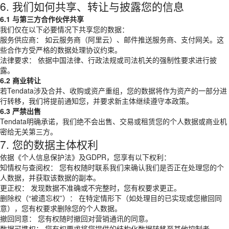
6. 我们如何共享、转让与披露您的信息
6.1 与第三方合作伙伴共享
我们仅在以下必要情况下共享您的数据：
服务供应商： 如云服务商（阿里云）、邮件推送服务商、支付网关。这
些合作方受严格的数据处理协议约束。
法律要求： 依据中国法律、行政法规或司法机关的强制性要求进行披
露。
6.2 商业转让
若Tendata涉及合并、收购或资产重组，您的数据将作为资产的一部分进
行转移，我们将提前通知您，并要求新主体继续遵守本政策。
6.3 严禁出售
Tendata明确承诺，我们绝不会出售、交易或租赁您的个人数据或商业机
密给无关第三方。
7. 您的数据主体权利
依据《个人信息保护法》及GDPR，您享有以下权利：
知情权与查阅权： 您有权随时联系我们来确认我们是否正在处理您的个
人数据，并获取该数据的副本。
更正权： 发现数据不准确或不完整时，您有权要求更正。
删除权（“被遗忘权”）： 在特定情形下（如处理目的已实现或您撤回同
意），您有权要求删除您的个人数据。
撤回同意： 您有权随时撤回对营销通讯的同意。
数据可携权： 您有权要求将您提供的结构化数据转移至其他控制者。