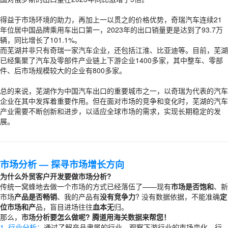
得益于市场环境的助力，再加上一以贯之的价格优势，奇瑞汽车连续21
年位居中国品牌乘用车出口第一，2023年的出口销量更是达到了93.7万
辆，同比增长了101.1%。
而芜湖并非只有奇瑞一家汽车企业，还包括江淮、比亚迪等。目前，芜湖
已经集聚了汽车及零部件产业链上下游企业1400多家，其中整车、零部
件、后市场规模较大的企业有800多家。
总的来说，芜湖作为中国汽车出口的重要城市之一，以奇瑞为代表的汽车
企业在其中发挥着重要作用。但在面对市场的竞争和变化时，芜湖的汽车
产业需要不断创新和进步，以适应全球市场的需求，实现长期稳定的发
展。
市场分析
— 探寻市场增长方向
为什么外贸客户开发要做市场分析?
传统一窝蜂地去做一个市场的方式已经落伍了——现有
市场是否饱和
、新
市场
产品是否畅销
、我的产品有
没有竞争力
? 没有数据依据，不能准确
定
位市场和产
品，盲目进场往往
血本无
归。
那么，
市场分析
要怎么做呢? 腾道用
海关数据
来帮您！
1. 行业分析：
通过了解产品隶属的行业、观察下游行业的市场变化、行