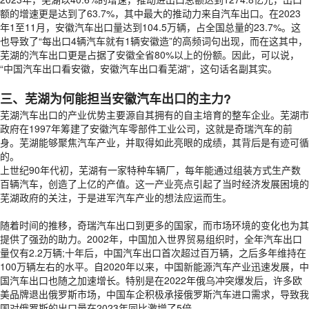
额的增速更是达到了63.7%，其中最大的推动力来自汽车出口。在2023
年1至11月，安徽汽车出口量达到104.5万辆，占全国总量的23.7%。这
也导致了“每出口4辆汽车就有1辆安徽造”的高频词句出现，而在这其中，
芜湖的汽车出口更是占据了安徽全省80%以上的份额。因此，可以说，
“中国汽车出口看安徽，安徽汽车出口看芜湖”，这句话名副其实。
三、芜湖为何能担当安徽汽车出口的主力?
芜湖汽车出口的产业优势主要源自其拥有的自主培育的整车企业。芜湖市
政府在1997年筹建了安徽汽车零部件工业公司，这就是奇瑞汽车的前
身。芜湖能够聚焦汽车产业，并取得如此亮眼的成绩，其背后是有迹可循
的。
上世纪90年代初，芜湖有一家特种车辆厂，每年能通过组装方式生产数
百辆汽车，创造了上亿的产值。这一产业亮点引起了当时经济发展困境的
芜湖政府的关注，于是进军汽车产业的想法应运而生。
随着时间的推移，奇瑞汽车出口到更多的国家，而市场环境的变化也为其
提供了强劲的助力。2002年，中国加入世界贸易组织时，全年汽车出口
量仅有2.2万辆;十年后，中国汽车出口首次超过百万辆，之后多年维持在
100万辆左右的水平。自2020年以来，中国新能源汽车产业迅速发展，中
国汽车出口也随之加速增长。特别是在2022年俄乌冲突爆发后，许多欧
美品牌退出俄罗斯市场，中国车企积极承接俄罗斯汽车进口需求，导致我
国对俄罗斯的出口量在2023年同比激增了5倍。