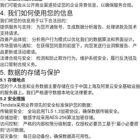
我们可能会从公开商业渠道验证您的企业背景信息，以确保服务合规。
4. 我们如何使用您的信息
我们将您的信息用于以下合法目的：
提供服务与支持： 为您开通账号、生成数据分析报告、处理退款及技术
支持请求。
改善产品体验： 分析用户行为模式以优化我们的数据算法和界面设计。
市场营销与通知： 在获得您同意的前提下，向您发送行业洞察报告、产
品更新或活动邀请。
法律合规与安全： 检测和防止欺诈行为，维护系统安全，履行反洗钱及
出口管制合规义务。
5. 数据的存储与保护
5.1 存储地点
您的个人信息和业务数据主要存储在位于中国上海及阿里云安全基础设施
的服务器上。我们严格遵守数据本地化法律要求。
5.2 安全措施
Tendata采用业界领先的安全标准保护您的数据：
传输层安全： 全站启用TLS 1.3加密协议，确保数据传输安全。
存储加密： 敏感字段采用AES-256算法加密存储。
访问控制： 严格的内部权限分级制度，仅授权必要员工基于“最小必要原
则”访问数据。
容灾备份： 每日自动备份，确保数据高可用性。