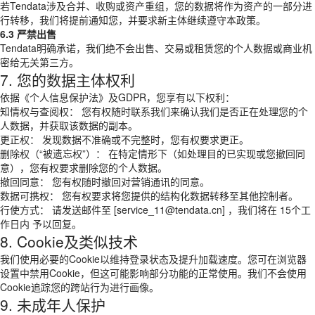
若Tendata涉及合并、收购或资产重组，您的数据将作为资产的一部分进
行转移，我们将提前通知您，并要求新主体继续遵守本政策。
6.3 严禁出售
Tendata明确承诺，我们绝不会出售、交易或租赁您的个人数据或商业机
密给无关第三方。
7. 您的数据主体权利
依据《个人信息保护法》及GDPR，您享有以下权利：
知情权与查阅权： 您有权随时联系我们来确认我们是否正在处理您的个
人数据，并获取该数据的副本。
更正权： 发现数据不准确或不完整时，您有权要求更正。
删除权（“被遗忘权”）： 在特定情形下（如处理目的已实现或您撤回同
意），您有权要求删除您的个人数据。
撤回同意： 您有权随时撤回对营销通讯的同意。
数据可携权： 您有权要求将您提供的结构化数据转移至其他控制者。
行使方式： 请发送邮件至 [service_11@tendata.cn] ，我们将在 15个工
作日内 予以回复。
8. Cookie及类似技术
我们使用必要的Cookie以维持登录状态及提升加载速度。您可在浏览器
设置中禁用Cookie，但这可能影响部分功能的正常使用。我们不会使用
Cookie追踪您的跨站行为进行画像。
9. 未成年人保护