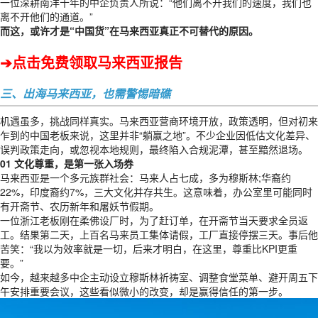
一位深耕南洋十年的中企负责人所说：“他们离不开我们的速度，我们也
离不开他们的通道。”
而这，或许才是“中国货”在马来西亚真正不可替代的原因。
➔点击免费领取马来西亚报告
三、出海马来西亚，也需警惕暗礁
机遇虽多，挑战同样真实。马来西亚营商环境开放，政策透明，但对初来
乍到的中国老板来说，这里并非“躺赢之地”。不少企业因低估文化差异、
误判政策走向，或忽视本地规则，最终陷入合规泥潭，甚至黯然退场。
01 文化尊重，是第一张入场券
马来西亚是一个多元族群社会：马来人占七成，多为穆斯林;华裔约
22%，印度裔约7%，三大文化并存共生。这意味着，办公室里可能同时
有开斋节、农历新年和屠妖节假期。
一位浙江老板刚在柔佛设厂时，为了赶订单，在开斋节当天要求全员返
工。结果第二天，上百名马来员工集体请假，工厂直接停摆三天。事后他
苦笑：“我以为效率就是一切，后来才明白，在这里，尊重比KPI更重
要。”
如今，越来越多中企主动设立穆斯林祈祷室、调整食堂菜单、避开周五下
午安排重要会议，这些看似微小的改变，却是赢得信任的第一步。