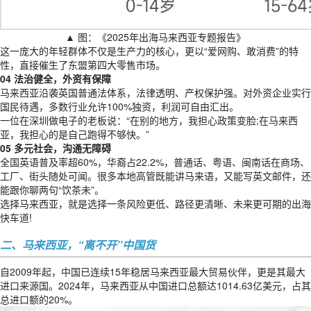
▲ 图：《2025年出海马来西亚专题报告》
这一庞大的年轻群体不仅是生产力的核心，更以“爱网购、敢消费”的特
性，直接催生了东盟第四大零售市场。
04 法治健全，外资有保障
马来西亚沿袭英国普通法体系，法律透明、产权保护强。对外资企业实行
国民待遇，多数行业允许100%独资，利润可自由汇出。
一位在深圳做电子的老板说：“在别的地方，我担心政策变脸;在马来西
亚，我担心的是自己跑得不够快。”
05 多元社会，沟通无障碍
全国英语普及率超60%，华裔占22.2%，普通话、粤语、闽南话在商场、
工厂、街头随处可闻。很多本地高管既能讲马来语，又能写英文邮件，还
能跟你聊两句“饮茶未”。
选择马来西亚，就是选择一条风险更低、路径更清晰、未来更可期的出海
快车道!
二、马来西亚，“离不开”中国货
自2009年起，中国已连续15年稳居马来西亚最大贸易伙伴，更是其最大
进口来源国。2024年，马来西亚从中国进口总额达1014.63亿美元，占其
总进口额的20%。