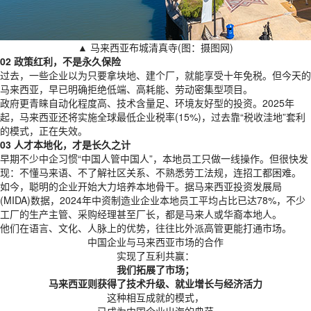
▲ 马来西亚布城清真寺(图：摄图网)
02 政策红利，不是永久保险
过去，一些企业以为只要拿块地、建个厂，就能享受十年免税。但今天的
马来西亚，早已明确拒绝低端、高耗能、劳动密集型项目。
政府更青睐自动化程度高、技术含量足、环境友好型的投资。2025年
起，马来西亚还将实施全球最低企业税率(15%)，过去靠“税收洼地”套利
的模式，正在失效。
03 人才本地化，才是长久之计
早期不少中企习惯“中国人管中国人”，本地员工只做一线操作。但很快发
现：不懂马来语、不了解社区关系、不熟悉劳工法规，连招工都困难。
如今，聪明的企业开始大力培养本地骨干。据马来西亚投资发展局
(MIDA)数据，2024年中资制造业企业本地员工平均占比已达78%，不少
工厂的生产主管、采购经理甚至厂长，都是马来人或华裔本地人。
他们在语言、文化、人脉上的优势，往往比外派高管更能打通市场。
中国企业与马来西亚市场的合作
实现了互利共赢：
我们拓展了市场；
马来西亚则获得了技术升级、就业增长与经济活力
这种相互成就的模式，