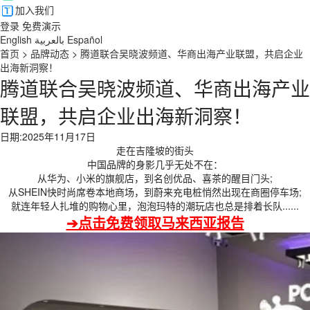
加入我们
登录
免费演示
English
بالعربية
Español
首页
>
品牌动态
>
腾道联合吴晓波频道、华商出海产业联盟，共启企业
出海新洞察！
腾道联合吴晓波频道、华商出海产业
联盟，共启企业出海新洞察！
日期:2025年11月17日
走在吉隆坡的街头
中国品牌的身影几乎无处不在：
从华为、小米的旗舰店，到名创优品、喜茶的醒目门头;
从SHEIN快时尚席卷本地商场，到蔚来充电桩悄然出现在商圈停车场;
就连年轻人扎堆的购物心里，泡泡玛特的潮玩店也总是排着长队......
➔点击免费领取马来西亚报告