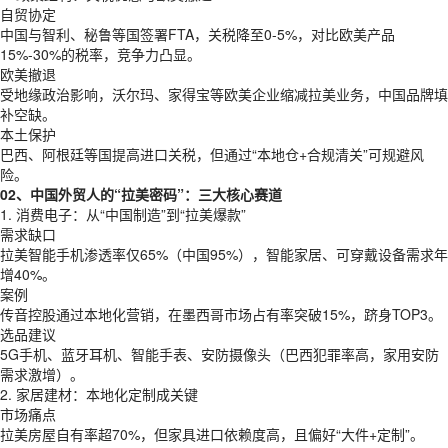
自贸协定
中国与智利、秘鲁等国签署FTA，关税降至0-5%，对比欧美产品
15%-30%的税率，竞争力凸显。
欧美撤退
受地缘政治影响，沃尔玛、家得宝等欧美企业缩减拉美业务，中国品牌填
补空缺。
本土保护
巴西、阿根廷等国提高进口关税，但通过“本地仓+合规清关”可规避风
险。
02、中国外贸人的“拉美密码”：三大核心赛道
1. 消费电子：从“中国制造”到“拉美爆款”
需求缺口
拉美智能手机渗透率仅65%（中国95%），智能家居、可穿戴设备需求年
增40%。
案例
传音控股通过本地化营销，在墨西哥市场占有率突破15%，跻身TOP3。
选品建议
5G手机、蓝牙耳机、智能手表、安防摄像头（巴西犯罪率高，家用安防
需求激增）。
2. 家居建材：本地化定制成关键
市场痛点
拉美房屋自有率超70%，但家具进口依赖度高，且偏好“大件+定制”。