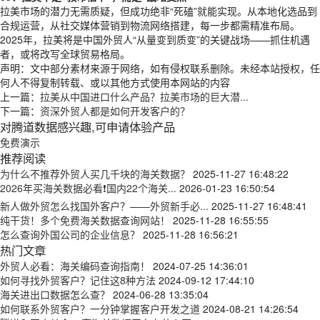
拉美市场的潜力无需质疑，但成功绝非“死磕”就能实现。从本地化选品到
合规运营，从社交媒体营销到物流网络搭建，每一步都需精准布局。
2025年，拉美将是中国外贸人“从量变到质变”的关键战场——抓住机遇
者，或将改写全球贸易格局。
声明：文中部分素材来源于网络，如有侵权联系删除。未经本站授权，任
何人不得复制转载、或以其他方式使用本网站的内容
上一篇：
拉美从中国进口什么产品？拉美市场的巨大潜...
下一篇：
资深外贸人都是如何开发客户的？
对腾道数据感兴趣,可申请体验产品
免费演示
推荐阅读
为什么不推荐外贸人买几千块的海关数据？
2025-11-27 16:48:22
2026年买海关数据必看❗国内22个海关...
2026-01-23 16:50:54
新人做外贸怎么找国外客户？——外贸新手必...
2025-11-27 16:48:41
纯干货！多个免费海关数据查询网站！
2025-11-28 16:55:55
怎么查询外国公司的企业信息？
2025-11-28 16:56:21
热门文章
外贸人必看：海关编码查询指南！
2024-07-25 14:36:01
如何寻找外贸客户？记住这8种方法
2024-09-12 17:44:10
海关进出口数据怎么查？
2024-06-28 13:35:04
如何联系外贸客户？一分钟掌握客户开发之道
2024-08-21 14:26:54