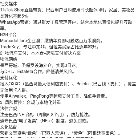
社交媒体
TikTok Shop直播带货：巴西用户日均使用时长超2小时，家居、美妆品
类转化率超5%。
WhatsApp营销：通过群发工具管理客户，结合本地化表情包提升互动
率。
B2B平台
MercadoLibre企业购：缴纳年费即可触达百万采购商。
TradeKey：专注中东非，但拉美买家占比逐年攀升。
2. 物流与支付：本地仓+跨境支付解决方案
物流网络
墨西哥城、圣保罗设海外仓，实现3日达。
与DHL、Estafeta合作，降低清关风险。
支付优化
接入OXXO（墨西哥最大便利店支付）、Boleto（巴西线下支付），覆盖
无信用卡人群。
使用Airwallex、PingPong等跨境支付工具，降低手续费。
3. 风险管控：合规与本地化并重
法律合规
注册巴西INPI商标（周期6-8个月），防范抢注。
遵守巴西“电子发票”（NF-e）制度，避免罚款。
文化适配
营销文案避免“绿色”（巴西人忌讳）、“紫色”（阿根廷丧事色）。