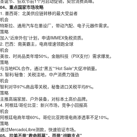
圣诞节、狂欢节前1个月启动促销，契合消费高峰。
04、重点国家市场攻略
1. 墨西哥：北美供应链转移的最大受益者
机会
特斯拉、通用汽车在墨设厂，带动汽配、电子元器件需求。
策略
加入“近岸外包”计划，申请IMMEX免税资质。
2. 巴西：南美霸主，电商增速领跑全球
机会
美妆、时尚品类年增50%，金融科技（PIX支付）需求爆发。
策略
与当地KOL合作，通过“黑五”“Hot Sale”大促冲销量。
3. 智利/秘鲁：关税洼地，中产消费力强劲
机会
智利对华97%商品零关税，秘鲁进口关税平均8%。
策略
主推高端家居、户外装备，对标本土高价品牌。
4. 阿根廷/哥伦比亚：新兴市场，竞争小回报高
机会
阿根廷电商年增60%，哥伦比亚跨境电商渗透率不足10%。
策略
通过MercadoLibre测款，快速验证市场。
05、拉美不是“救命稻草”，而是“战略支点”