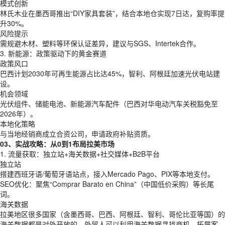
模式创新
林氏木业在墨西哥推出“DIY家具套装”，结合本地仓实现7日达，复购率提
升30%。
风险提示
需规避木材、塑料等环保认证差异，建议与SGS、Intertek合作。
3. 新能源：政策驱动下的黄金赛道
政策风口
巴西计划2030年可再生能源占比达45%，智利、阿根廷加速光伏电站建
设。
机会领域
光伏组件、储能电池、新能源汽车配件（巴西对华电动汽车关税豁免至
2026年）。
本地化策略
与当地经销商成立合资公司，申请政府补贴资质。
03、实战攻略：从0到1布局拉美市场
1. 流量获取：独立站+海关数据+社交媒体+B2B平台
独立站
搭建西班牙语/葡萄牙语站点，接入Mercado Pago、PIX等本地支付。
SEO优化：聚焦“Comprar Barato en China”（中国低价采购）等长尾
词。
海关数据
拉美地区很多国家（含墨西哥、巴西、阿根廷、智利、哥伦比亚等国）的
海关数据都是对外开放的，外贸人可以利用海关数据寻找商机、拓展客