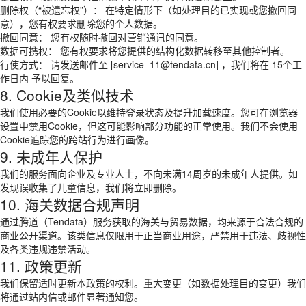
删除权（“被遗忘权”）： 在特定情形下（如处理目的已实现或您撤回同
意），您有权要求删除您的个人数据。
撤回同意： 您有权随时撤回对营销通讯的同意。
数据可携权： 您有权要求将您提供的结构化数据转移至其他控制者。
行使方式： 请发送邮件至 [service_11@tendata.cn] ，我们将在 15个工
作日内 予以回复。
8. Cookie及类似技术
我们使用必要的Cookie以维持登录状态及提升加载速度。您可在浏览器
设置中禁用Cookie，但这可能影响部分功能的正常使用。我们不会使用
Cookie追踪您的跨站行为进行画像。
9. 未成年人保护
我们的服务面向企业及专业人士，不向未满14周岁的未成年人提供。如
发现误收集了儿童信息，我们将立即删除。
10. 海关数据合规声明
通过腾道（Tendata）服务获取的海关与贸易数据，均来源于合法合规的
商业公开渠道。该类信息仅限用于正当商业用途，严禁用于违法、歧视性
及各类违规违禁活动。
11. 政策更新
我们保留适时更新本政策的权利。重大变更（如数据处理目的变更）我们
将通过站内信或邮件显著通知您。