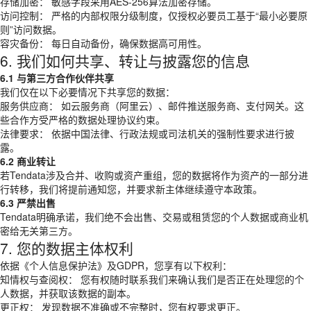
存储加密： 敏感字段采用AES-256算法加密存储。
访问控制： 严格的内部权限分级制度，仅授权必要员工基于“最小必要原
则”访问数据。
容灾备份： 每日自动备份，确保数据高可用性。
6. 我们如何共享、转让与披露您的信息
6.1 与第三方合作伙伴共享
我们仅在以下必要情况下共享您的数据：
服务供应商： 如云服务商（阿里云）、邮件推送服务商、支付网关。这
些合作方受严格的数据处理协议约束。
法律要求： 依据中国法律、行政法规或司法机关的强制性要求进行披
露。
6.2 商业转让
若Tendata涉及合并、收购或资产重组，您的数据将作为资产的一部分进
行转移，我们将提前通知您，并要求新主体继续遵守本政策。
6.3 严禁出售
Tendata明确承诺，我们绝不会出售、交易或租赁您的个人数据或商业机
密给无关第三方。
7. 您的数据主体权利
依据《个人信息保护法》及GDPR，您享有以下权利：
知情权与查阅权： 您有权随时联系我们来确认我们是否正在处理您的个
人数据，并获取该数据的副本。
更正权： 发现数据不准确或不完整时，您有权要求更正。