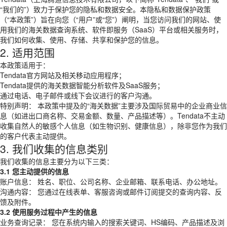
“我们的”）致力于保护您的隐私和数据安全。本隐私和数据保护政策
（“本政策”）旨在向您（“用户”或“您”）阐明，当您访问我们的网站、使
用我们的海关数据查询系统、软件即服务（SaaS）平台或相关服务时，
我们如何收集、使用、存储、共享和保护您的信息。
2. 适用范围
本政策适用于：
Tendata官方网站及相关移动应用程序；
Tendata提供的海关数据智能分析软件及SaaS服务；
通过电话、电子邮件或线下会议进行的客户沟通。
特别声明： 本政策中提及的“海关数据”主要涉及国际贸易中的企业商业信
息（如进出口商名称、交易金额、数量、产品描述等）。Tendata不主动
收集自然人的敏感个人信息（如生物识别、健康信息），除非您作为我们
的客户代表主动提供。
3. 我们收集的信息类别
我们收集的信息主要分为以下三类：
3.1 您主动提供的信息
账户信息： 姓名、职位、公司名称、企业邮箱、联系电话、办公地址。
沟通内容： 您通过在线表单、客服咨询或邮件订阅提交的查询内容、反
馈及附件。
3.2 使用服务过程中产生的信息
业务查询记录： 您在系统内输入的搜索关键词、HS编码、产品描述及浏