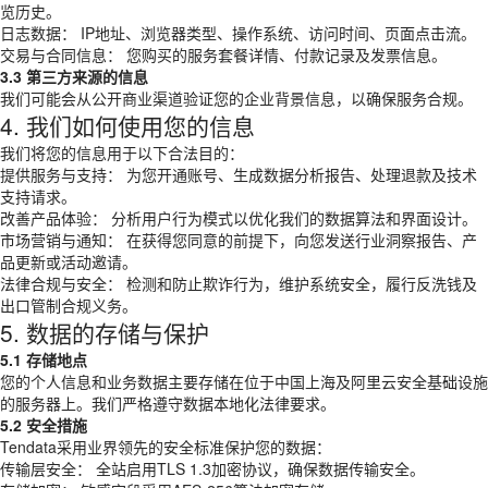
览历史。
日志数据： IP地址、浏览器类型、操作系统、访问时间、页面点击流。
交易与合同信息： 您购买的服务套餐详情、付款记录及发票信息。
3.3 第三方来源的信息
我们可能会从公开商业渠道验证您的企业背景信息，以确保服务合规。
4. 我们如何使用您的信息
我们将您的信息用于以下合法目的：
提供服务与支持： 为您开通账号、生成数据分析报告、处理退款及技术
支持请求。
改善产品体验： 分析用户行为模式以优化我们的数据算法和界面设计。
市场营销与通知： 在获得您同意的前提下，向您发送行业洞察报告、产
品更新或活动邀请。
法律合规与安全： 检测和防止欺诈行为，维护系统安全，履行反洗钱及
出口管制合规义务。
5. 数据的存储与保护
5.1 存储地点
您的个人信息和业务数据主要存储在位于中国上海及阿里云安全基础设施
的服务器上。我们严格遵守数据本地化法律要求。
5.2 安全措施
Tendata采用业界领先的安全标准保护您的数据：
传输层安全： 全站启用TLS 1.3加密协议，确保数据传输安全。