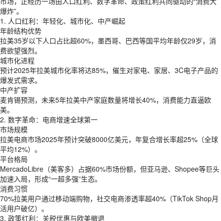
市场，正经历一场由人口红利、数字革命、政策红利共同驱动的“消费大
爆炸”。
1. 人口红利：年轻化、城市化、中产崛起
年龄结构优势
拉美35岁以下人口占比超60%，墨西哥、巴西等国平均年龄仅29岁，消
费欲望强烈。
城市化进程
预计2025年拉美城市化率将达85%，催生对家电、家居、3C电子产品的
爆发式需求。
中产扩容
麦肯锡预测，未来5年拉美中产家庭数量将增长40%，消费能力直逼欧
美。
2. 数字革命：电商增速全球第一
市场规模
拉美电商市场2025年预计突破8000亿美元，年复合增长率超25%（全球
平均12%）。
平台格局
MercadoLibre（美客多）占据60%市场份额，但亚马逊、Shopee等巨头
加速入局，形成“一超多强”生态。
消费习惯
70%拉美用户通过移动端购物，社交电商渗透率超40%（TikTok Shop月
活用户破亿）。
3. 政策红利：关税优惠与欧美撤退