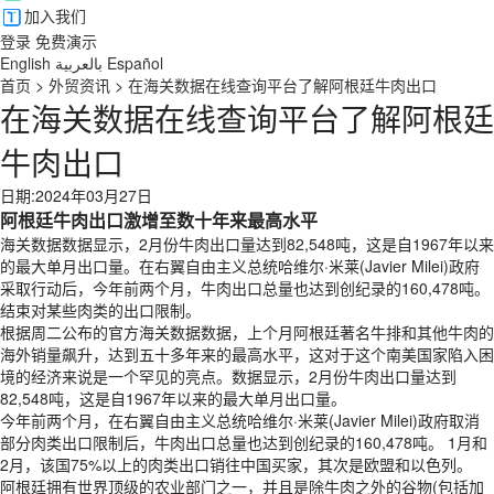
加入我们
登录
免费演示
English
بالعربية
Español
首页
>
外贸资讯
>
在海关数据在线查询平台了解阿根廷牛肉出口
在海关数据在线查询平台了解阿根廷
牛肉出口
日期:2024年03月27日
阿根廷牛肉出口激增至数十年来最高水平
海关数据数据显示，2月份牛肉出口量达到82,548吨，这是自1967年以来
的最大单月出口量。在右翼自由主义总统哈维尔·米莱(Javier Milei)政府
采取行动后，今年前两个月，牛肉出口总量也达到创纪录的160,478吨。
结束对某些肉类的出口限制。
根据周二公布的官方海关数据数据，上个月阿根廷著名牛排和其他牛肉的
海外销量飙升，达到五十多年来的最高水平，这对于这个南美国家陷入困
境的经济来说是一个罕见的亮点。数据显示，2月份牛肉出口量达到
82,548吨，这是自1967年以来的最大单月出口量。
今年前两个月，在右翼自由主义总统哈维尔·米莱(Javier Milei)政府取消
部分肉类出口限制后，牛肉出口总量也达到创纪录的160,478吨。 1月和
2月，该国75%以上的肉类出口销往中国买家，其次是欧盟和以色列。
阿根廷拥有世界顶级的农业部门之一，并且是除牛肉之外的谷物(包括加