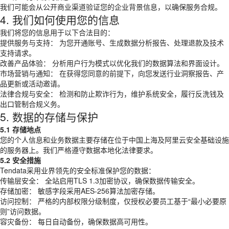
我们可能会从公开商业渠道验证您的企业背景信息，以确保服务合规。
4. 我们如何使用您的信息
我们将您的信息用于以下合法目的：
提供服务与支持： 为您开通账号、生成数据分析报告、处理退款及技术
支持请求。
改善产品体验： 分析用户行为模式以优化我们的数据算法和界面设计。
市场营销与通知： 在获得您同意的前提下，向您发送行业洞察报告、产
品更新或活动邀请。
法律合规与安全： 检测和防止欺诈行为，维护系统安全，履行反洗钱及
出口管制合规义务。
5. 数据的存储与保护
5.1 存储地点
您的个人信息和业务数据主要存储在位于中国上海及阿里云安全基础设施
的服务器上。我们严格遵守数据本地化法律要求。
5.2 安全措施
Tendata采用业界领先的安全标准保护您的数据：
传输层安全： 全站启用TLS 1.3加密协议，确保数据传输安全。
存储加密： 敏感字段采用AES-256算法加密存储。
访问控制： 严格的内部权限分级制度，仅授权必要员工基于“最小必要原
则”访问数据。
容灾备份： 每日自动备份，确保数据高可用性。