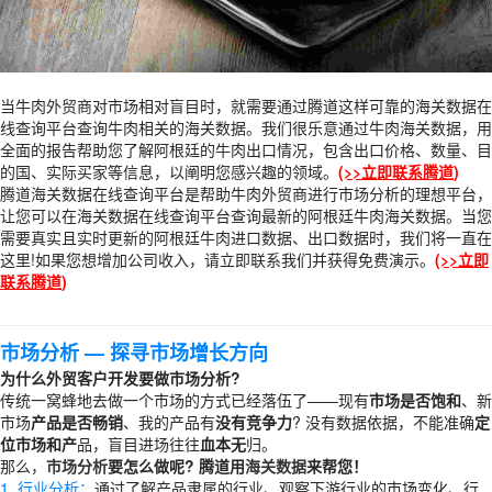
当牛肉外贸商对市场相对盲目时，就需要通过腾道这样可靠的海关数据在
线查询平台查询牛肉相关的海关数据。我们很乐意通过牛肉海关数据，用
全面的报告帮助您了解阿根廷的牛肉出口情况，包含出口价格、数量、目
的国、实际买家等信息，以阐明您感兴趣的领域。
(
>>立即联系腾道
)
腾道海关数据在线查询平台是帮助牛肉外贸商进行市场分析的理想平台，
让您可以在海关数据在线查询平台查询最新的阿根廷牛肉海关数据。当您
需要真实且实时更新的阿根廷牛肉进口数据、出口数据时，我们将一直在
这里!如果您想增加公司收入，请立即联系我们并获得免费演示。
(
>>立即
联系腾道
)
市场分析
— 探寻市场增长方向
为什么外贸客户开发要做市场分析?
传统一窝蜂地去做一个市场的方式已经落伍了——现有
市场是否饱和
、新
市场
产品是否畅销
、我的产品有
没有竞争力
? 没有数据依据，不能准确
定
位市场和产
品，盲目进场往往
血本无
归。
那么，
市场分析
要怎么做呢? 腾道用
海关数据
来帮您！
1. 行业分析：
通过了解产品隶属的行业、观察下游行业的市场变化、行