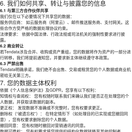
6. 我们如何共享、转让与披露您的信息
6.1 与第三方合作伙伴共享
我们仅在以下必要情况下共享您的数据：
服务供应商： 如云服务商（阿里云）、邮件推送服务商、支付网关。这
些合作方受严格的数据处理协议约束。
法律要求： 依据中国法律、行政法规或司法机关的强制性要求进行披
露。
6.2 商业转让
若Tendata涉及合并、收购或资产重组，您的数据将作为资产的一部分进
行转移，我们将提前通知您，并要求新主体继续遵守本政策。
6.3 严禁出售
Tendata明确承诺，我们绝不会出售、交易或租赁您的个人数据或商业机
密给无关第三方。
7. 您的数据主体权利
依据《个人信息保护法》及GDPR，您享有以下权利：
知情权与查阅权： 您有权随时联系我们来确认我们是否正在处理您的个
人数据，并获取该数据的副本。
更正权： 发现数据不准确或不完整时，您有权要求更正。
删除权（“被遗忘权”）： 在特定情形下（如处理目的已实现或您撤回同
意），您有权要求删除您的个人数据。
撤回同意： 您有权随时撤回对营销通讯的同意。
数据可携权： 您有权要求将您提供的结构化数据转移至其他控制者。