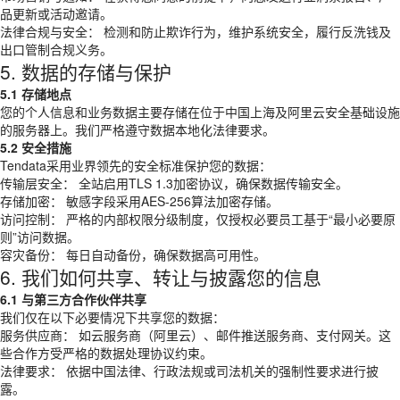
品更新或活动邀请。
法律合规与安全： 检测和防止欺诈行为，维护系统安全，履行反洗钱及
出口管制合规义务。
5. 数据的存储与保护
5.1 存储地点
您的个人信息和业务数据主要存储在位于中国上海及阿里云安全基础设施
的服务器上。我们严格遵守数据本地化法律要求。
5.2 安全措施
Tendata采用业界领先的安全标准保护您的数据：
传输层安全： 全站启用TLS 1.3加密协议，确保数据传输安全。
存储加密： 敏感字段采用AES-256算法加密存储。
访问控制： 严格的内部权限分级制度，仅授权必要员工基于“最小必要原
则”访问数据。
容灾备份： 每日自动备份，确保数据高可用性。
6. 我们如何共享、转让与披露您的信息
6.1 与第三方合作伙伴共享
我们仅在以下必要情况下共享您的数据：
服务供应商： 如云服务商（阿里云）、邮件推送服务商、支付网关。这
些合作方受严格的数据处理协议约束。
法律要求： 依据中国法律、行政法规或司法机关的强制性要求进行披
露。