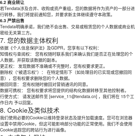
6.2 商业转让
若Tendata涉及合并、收购或资产重组，您的数据将作为资产的一部分进
行转移，我们将提前通知您，并要求新主体继续遵守本政策。
6.3 严禁出售
Tendata明确承诺，我们绝不会出售、交易或租赁您的个人数据或商业机
密给无关第三方。
7. 您的数据主体权利
依据《个人信息保护法》及GDPR，您享有以下权利：
知情权与查阅权： 您有权随时联系我们来确认我们是否正在处理您的个
人数据，并获取该数据的副本。
更正权： 发现数据不准确或不完整时，您有权要求更正。
删除权（“被遗忘权”）： 在特定情形下（如处理目的已实现或您撤回同
意），您有权要求删除您的个人数据。
撤回同意： 您有权随时撤回对营销通讯的同意。
数据可携权： 您有权要求将您提供的结构化数据转移至其他控制者。
行使方式： 请发送邮件至 [service_11@tendata.cn] ，我们将在 15个工
作日内 予以回复。
8. Cookie及类似技术
我们使用必要的Cookie以维持登录状态及提升加载速度。您可在浏览器
设置中禁用Cookie，但这可能影响部分功能的正常使用。我们不会使用
Cookie追踪您的跨站行为进行画像。