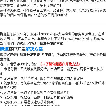
还在好奇为什么同行生意蒸蒸日上吗？主动获客已经取代老式的外贸B2B
网站模式，让获得大订单、多询盘更简单！
选择海关数据，在在线平台上输入产品名称，就可以一键获得数万有真实
意向的供应商/采购商，让您的效率提升200%！
腾道基于成立19年，服务过70000+国际贸易企业的服务经验发现，在营
收达到1000万美元以上、年复合增长率达到30%以上的企业中，约
87%
都采用了围绕核心客户进行
精准开发
的方式
。
腾道
客户开发
解决方案
围绕客户进行精准开发需要“八步骤”，帮助您精准
外贸获客
，推动业务精
准增长
客户开发
需要哪8个步骤？
（
>>了解详细客户开发方法
）
1.
市场分析
：四大维度数据分析，市场环境一览无余，洞察市场增长方
向
2. 客户画像：花80%时间，服务20%的精准优质
外贸客户
3. 线索获取：
海关数据
包含1.3亿全球采购商信息，通过它们获取优质外
贸客户线索
4. 客户背调：迅速了解外贸客户真实性和风险性
5. 制定策略：根据客户画像，制定差异化营销策略
6. 建联触达：多渠道快速
联系外贸客户