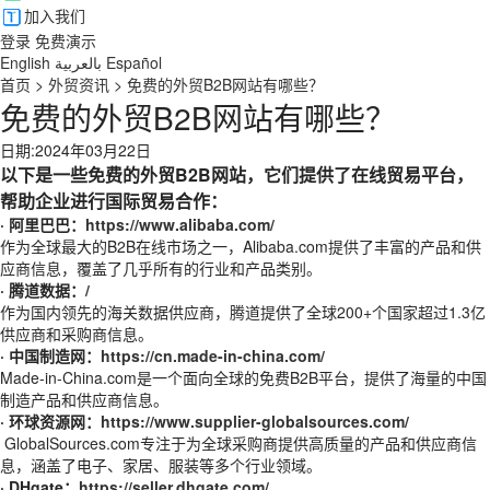
加入我们
登录
免费演示
English
بالعربية
Español
首页
>
外贸资讯
>
免费的外贸B2B网站有哪些？
免费的外贸B2B网站有哪些？
日期:2024年03月22日
以下是一些免费的外贸B2B网站，它们提供了在线贸易平台，
帮助企业进行国际贸易合作：
· 阿里巴巴：
https://www.alibaba.com/
作为全球最大的B2B在线市场之一，Alibaba.com提供了丰富的产品和供
应商信息，覆盖了几乎所有的行业和产品类别。
· 腾道数据：
/
作为国内领先的海关数据供应商，腾道提供了全球200+个国家超过1.3亿
供应商和采购商信息。
· 中国制造网：
https://cn.made-in-china.com/
Made-in-China.com是一个面向全球的免费B2B平台，提供了海量的中国
制造产品和供应商信息。
· 环球资源网：
https://www.supplier-globalsources.com/
GlobalSources.com专注于为全球采购商提供高质量的产品和供应商信
息，涵盖了电子、家居、服装等多个行业领域。
· DHgate：
https://seller.dhgate.com/