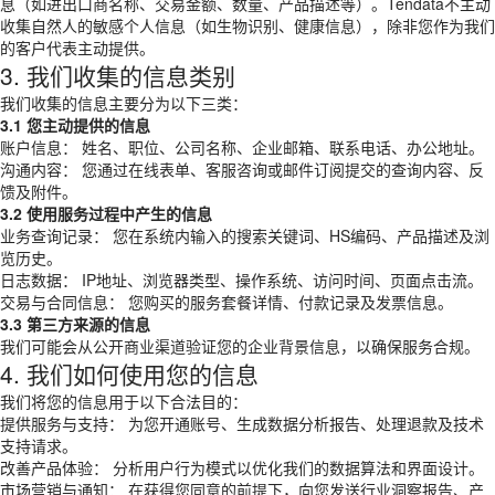
息（如进出口商名称、交易金额、数量、产品描述等）。Tendata不主动
收集自然人的敏感个人信息（如生物识别、健康信息），除非您作为我们
的客户代表主动提供。
3. 我们收集的信息类别
我们收集的信息主要分为以下三类：
3.1 您主动提供的信息
账户信息： 姓名、职位、公司名称、企业邮箱、联系电话、办公地址。
沟通内容： 您通过在线表单、客服咨询或邮件订阅提交的查询内容、反
馈及附件。
3.2 使用服务过程中产生的信息
业务查询记录： 您在系统内输入的搜索关键词、HS编码、产品描述及浏
览历史。
日志数据： IP地址、浏览器类型、操作系统、访问时间、页面点击流。
交易与合同信息： 您购买的服务套餐详情、付款记录及发票信息。
3.3 第三方来源的信息
我们可能会从公开商业渠道验证您的企业背景信息，以确保服务合规。
4. 我们如何使用您的信息
我们将您的信息用于以下合法目的：
提供服务与支持： 为您开通账号、生成数据分析报告、处理退款及技术
支持请求。
改善产品体验： 分析用户行为模式以优化我们的数据算法和界面设计。
市场营销与通知： 在获得您同意的前提下，向您发送行业洞察报告、产