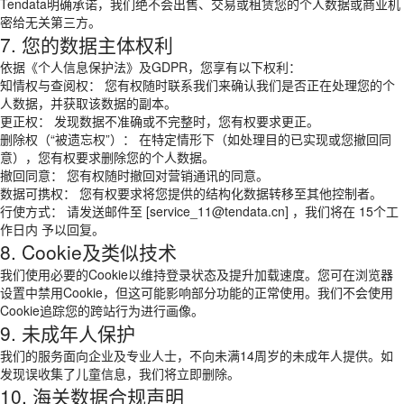
Tendata明确承诺，我们绝不会出售、交易或租赁您的个人数据或商业机
密给无关第三方。
7. 您的数据主体权利
依据《个人信息保护法》及GDPR，您享有以下权利：
知情权与查阅权： 您有权随时联系我们来确认我们是否正在处理您的个
人数据，并获取该数据的副本。
更正权： 发现数据不准确或不完整时，您有权要求更正。
删除权（“被遗忘权”）： 在特定情形下（如处理目的已实现或您撤回同
意），您有权要求删除您的个人数据。
撤回同意： 您有权随时撤回对营销通讯的同意。
数据可携权： 您有权要求将您提供的结构化数据转移至其他控制者。
行使方式： 请发送邮件至 [service_11@tendata.cn] ，我们将在 15个工
作日内 予以回复。
8. Cookie及类似技术
我们使用必要的Cookie以维持登录状态及提升加载速度。您可在浏览器
设置中禁用Cookie，但这可能影响部分功能的正常使用。我们不会使用
Cookie追踪您的跨站行为进行画像。
9. 未成年人保护
我们的服务面向企业及专业人士，不向未满14周岁的未成年人提供。如
发现误收集了儿童信息，我们将立即删除。
10. 海关数据合规声明