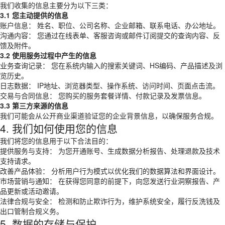
我们收集的信息主要分为以下三类：
3.1 您主动提供的信息
账户信息： 姓名、职位、公司名称、企业邮箱、联系电话、办公地址。
沟通内容： 您通过在线表单、客服咨询或邮件订阅提交的查询内容、反
馈及附件。
3.2 使用服务过程中产生的信息
业务查询记录： 您在系统内输入的搜索关键词、HS编码、产品描述及浏
览历史。
日志数据： IP地址、浏览器类型、操作系统、访问时间、页面点击流。
交易与合同信息： 您购买的服务套餐详情、付款记录及发票信息。
3.3 第三方来源的信息
我们可能会从公开商业渠道验证您的企业背景信息，以确保服务合规。
4. 我们如何使用您的信息
我们将您的信息用于以下合法目的：
提供服务与支持： 为您开通账号、生成数据分析报告、处理退款及技术
支持请求。
改善产品体验： 分析用户行为模式以优化我们的数据算法和界面设计。
市场营销与通知： 在获得您同意的前提下，向您发送行业洞察报告、产
品更新或活动邀请。
法律合规与安全： 检测和防止欺诈行为，维护系统安全，履行反洗钱及
出口管制合规义务。
5. 数据的存储与保护