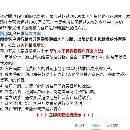
根据腾道19年的服务经验，服务过超过70000家国际贸易企业的观察，发
现在年营收超过1000万美元、年复合增长率超过30%的企业中，大约
87%
都采用了围绕核心客户进行
精准开发
的方式。
腾道
客户开发
解决方案
围绕客户进行精准开发需要遵循八个步骤，以帮助您实现精准的
外贸获
客
，推动业务的精准增长。
客户开发
需要遵循哪八个步骤?
(
>>了解详细客户开发方法
)
1.
市场分析
：通过四大维度数据分析，全面了解市场环境，洞察市场增
长方向。
2. 客户画像：花费80%的时间服务于20%的精准优质
外贸客户
。
3. 线索获取：利用
海关数据
中包含的1.3亿全球采购商信息，获取优质外
贸客户的线索。
4. 客户背调：迅速了解外贸客户的真实性和风险性。
5. 制定策略：根据客户画像，制定差异化的营销策略。
6. 建立联系：通过多渠道快速与
外贸客户
取得联系。
7. 商务谈判：结合客户开发策略进行商务谈判。
8. 客户管理：智能地
管理新老客户
。
》〉》
立即获取免费演示
《〈《